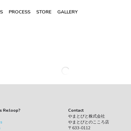
ES
PROCESS
STORE
GALLERY
メッセンジャーバッグ_48
¥ 15,000
ばつぐんの強度と撥水性をそなえた、
ーバッグ。
実は阪神高速で使われていた横断幕を
の。
デザインと機能性をそなえた世界にひ