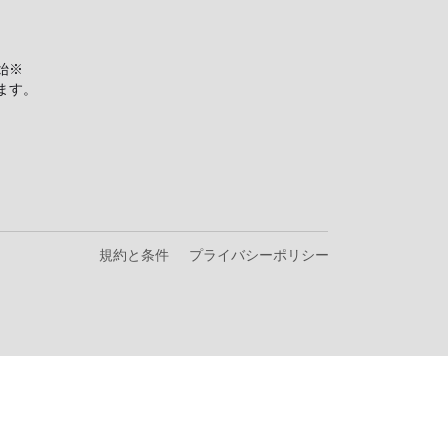
ッセンジャーバックで
入れが簡単にできます。
使いやすく丈夫にできて
とつ異なります。
汚れがある場合もござい
裏）
cm・ショルダー全長65～
異なることがございま