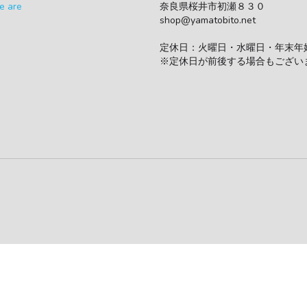
横断幕をアップサイクルしてできたメ
す。
耐水性にも優れており、汚れてもお手
中のポケット類も充実しているので、
います。
※一点もののため、色や柄はひとつひ
※製品の特性上、色擦れ・色かすれ・
ます。
〈商品概要〉
メッセンジャーバッグ
材質：ターポリン（表）・ナイロン（
重量：405g
サイズ：縦31cm×横39cm
（マチ10cm・持ち手の高さ15～48
109cm）
※ターポリンの特性上、サイズは多少
す。