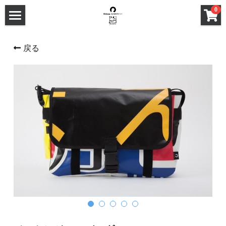
×
0
ストアカテゴリー
HOME
戻る
すべてのカテゴリー
ABOUT
PRODUCTS
FEATURES
PROCESS
STORE
GALLERY
商品一覧