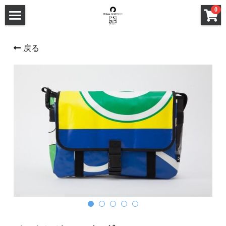
×
0
ストアカテゴリー
HOME
戻る
すべてのカテゴリー
ABOUT
PRODUCTS
FEATURES
PROCESS
STORE
GALLERY
商品一覧