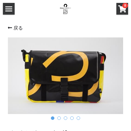
×
0
ストアカテゴリー
HOME
戻る
すべてのカテゴリー
ABOUT
PRODUCTS
FEATURES
PROCESS
STORE
GALLERY
商品一覧